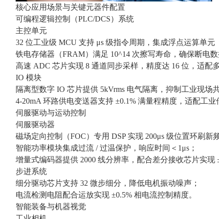
核心应用场景与关键元器件配置
可编程逻辑控制（PLC/DCS）系统
主控单元
32 位工业级 MCU 支持 μs 级指令周期，集成浮点运算单
铁电存储器（FRAM）满足 10^14 次擦写寿命，确保断电
高速 ADC 芯片实现 8 通道同步采样，精度达 16 位，适
IO 模块
隔离型数字 IO 芯片提供 5kVrms 电气隔离，抑制工业现
4-20mA 环路供电变送器支持 ±0.1% 满量程精度，适配
伺服驱动与运动控制
伺服驱动器
磁场定向控制（FOC）专用 DSP 实现 200μs 级位置环刷新
智能功率模块集成过流 / 过温保护，响应时间＜1μs；
增量式编码器提供 2000 线分辨率，配合差分接收芯片实现 ±
步进系统
细分驱动芯片支持 32 微步细分，降低电机振动噪声；
电流检测电阻配合运放实现 ±0.5% 相电流控制精度。
智能装备与机器视觉
工业相机