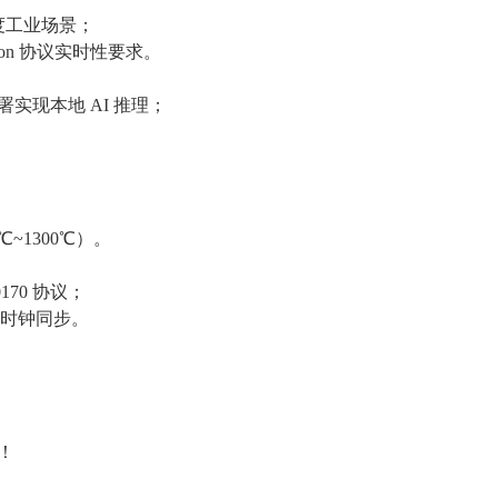
比度工业场景；
sion 协议实时性要求。
部署实现本地 AI 推理；
~1300℃）。
0170 协议；
布式时钟同步。
！