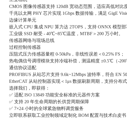
CMOS 图像传感器支持 120dB 宽动态范围，适应高低对
千兆以太网 PHY 芯片实现 1Gbps 数据传输，满足 GigE Vi
边缘计算单元
嵌入式 CPU 集成 NPU 算力达 2TOPS，支持 ONNX 模型
工业级 SSD 耐受 - 40℃~85℃温度，MTBF＞200 万小时。
传感器网络与现场总线
过程控制传感器
压阻式压力传感器量程 0-50kPa，非线性误差＜0.25% FS；
热电偶信号调理模块支持冷端补偿，测温精度 ±0.5℃（-200℃
通信协议适配
PROFIBUS 从站芯片支持 9.6k~12Mbps 波特率，符合 EN 5
EtherCAT 从站控制器实现＜1μs 数据刷新周期，支持分
选择我们，即获得：
✅ 适配 ISO 13849 功能安全标准的元器件方案
✅ 支持 20 年生命周期的长供货周期保障
✅ 7×24 小时的全球紧急物料调货服务
立即联系获取工业控制领域定制化 BOM 配置与技术白皮书